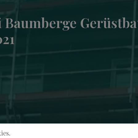
 Baumberge Gerüstba
021
ies.