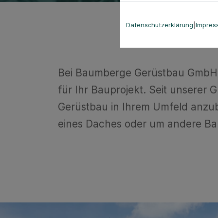
Datenschutzerklärung
|
Impres
Bei Baumberge Gerüstbau GmbH i
für Ihr Bauprojekt. Seit unsere
Gerüstbau in Ihrem Umfeld anzub
eines Daches oder um andere Bauv