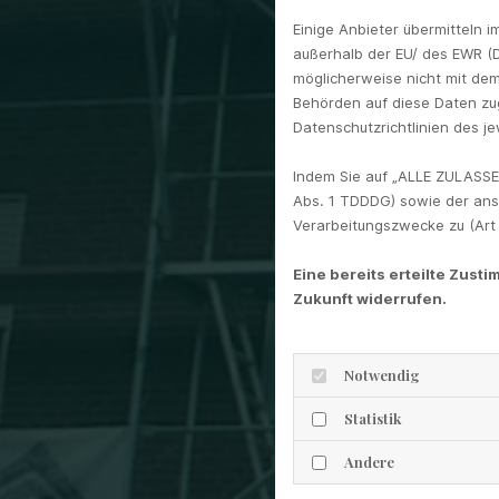
Einige Anbieter übermitteln
außerhalb der EU/ des EWR (D
möglicherweise nicht mit dem
Behörden auf diese Daten zug
Datenschutzrichtlinien des je
Indem Sie auf „ALLE ZULASSE
Abs. 1 TDDDG) sowie der ans
Verarbeitungszwecke zu (Art 6
Eine bereits erteilte Zust
Zukunft widerrufen.
Notwendig
Statistik
Andere