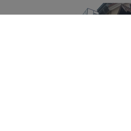
rüstbau
petente und zuverlässige
, im Münsterland, in
i für Gerüstbau tätig zu
 und unsere Erfahrung, um