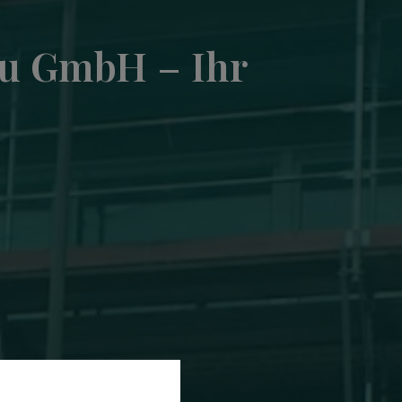
u GmbH – Ihr