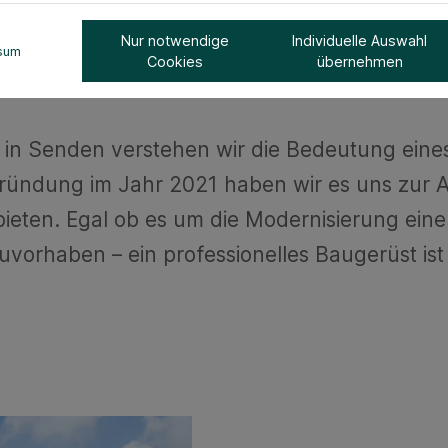
Nur notwendige
Individuelle Auswahl
sum
Cookies
übernehmen
n Senden verstehen wir die Bedeutung eines 
r Gründung im Jahr 2021 haben wir es uns zu
ieten. Egal ob es um die Modernisierung eine
orhaben – ein professionelles Baugerüst ist 