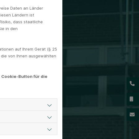
weise Daten an Länder
diesen Ländern ist
isiko, dass staatliche
ie in den
tionen auf Ihrem Gerät (§ 25
. die von Ihnen ausgewählten
 Cookie-Button für die
02
01
ba