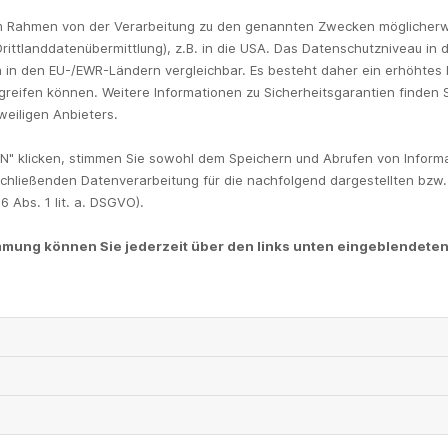
 im Rahmen von der Verarbeitung zu den genannten Zwecken möglicher
rittlanddatenübermittlung), z.B. in die USA. Das Datenschutzniveau in 
 in den EU-/EWR-Ländern vergleichbar. Es besteht daher ein erhöhtes R
reifen können. Weitere Informationen zu Sicherheitsgarantien finden S
weiligen Anbieters.
N" klicken, stimmen Sie sowohl dem Speichern und Abrufen von Informa
chließenden Datenverarbeitung für die nachfolgend dargestellten bzw
 Abs. 1 lit. a. DSGVO).
immung können Sie jederzeit über den links unten eingeblendeten